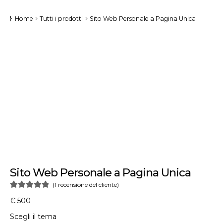
Home
Tutti i prodotti
Sito Web Personale a Pagina Unica
Sito Web Personale a Pagina Unica
(
1
recensione del cliente)
Valutato
1
5.00
€
500
su 5 su base
Scegli il tema
di
recensioni