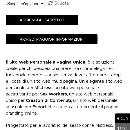
Svuota
Sito
AGGIUNGI AL CARRELLO
Web
Personale
a
RICHIEDI MAGGIORI INFORMAZIONI
Pagina
Unica
quantità
Il
Sito Web Personale a Pagina Unica
è la soluzione
ideale per chi desidera una presenza online elegante,
funzionale e professionale, senza dover affrontare i tempi
e i costi di un sito web multi pagina. Un elegante sito web
personale per
Mistress
, un sito web personale
accattivante per
Sex Workers
, un sito web personale
unico per
Creatori di Contenuti
, un sito web personale
sensuale per
Escort
che curano attentamente il proprio
branding online.
€ EUR
Progettato per le lavoratrici del sesso come Mistress,
$ USD