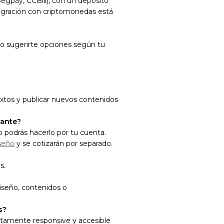
Segpay, CCBill), con un depósito
integración con criptomonedas está
o sugerirte opciones según tu
textos y publicar nuevos contenidos
lante?
o podrás hacerlo por tu cuenta.
iseño
y se cotizarán por separado.
s.
 diseño, contenidos o
s?
etamente responsive y accesible