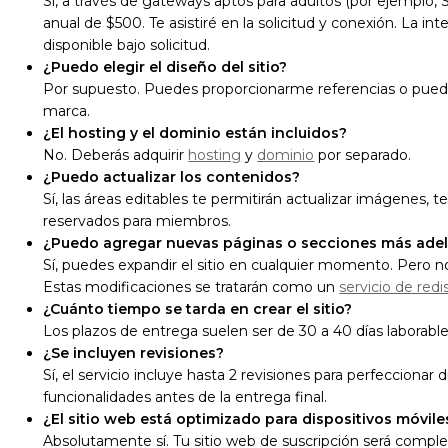
Sí, a través de gateways aptos para adultos (por ejemplo, 
anual de $500. Te asistiré en la solicitud y conexión. La 
disponible bajo solicitud.
¿Puedo elegir el diseño del sitio?
Por supuesto. Puedes proporcionarme referencias o pued
marca.
¿El hosting y el dominio están incluidos?
No. Deberás adquirir
hosting
y
dominio
por separado.
¿Puedo actualizar los contenidos?
Sí, las áreas editables te permitirán actualizar imágenes, 
reservados para miembros.
¿Puedo agregar nuevas páginas o secciones más ade
Sí, puedes expandir el sitio en cualquier momento. Pero n
Estas modificaciones se tratarán como un
servicio de red
¿Cuánto tiempo se tarda en crear el sitio?
Los plazos de entrega suelen ser de 30 a 40 días laborable
¿Se incluyen revisiones?
Sí, el servicio incluye hasta 2 revisiones para perfeccionar
funcionalidades antes de la entrega final.
¿El sitio web está optimizado para dispositivos móvile
Absolutamente sí. Tu sitio web de suscripción será compl