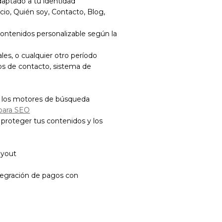
aptado a tu identidad
io, Quién soy, Contacto, Blog,
ontenidos personalizable según la
es, o cualquier otro período
ios de contacto, sistema de
en los motores de búsqueda
para SEO
 proteger tus contenidos y los
ayout
tegración de pagos con